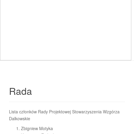
t
i
o
n
Rada
Lista członków Rady Projektowej Stowarzyszenia Wzgórza
Dalkowskie
Zbigniew Motyka